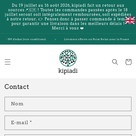
et
Du 19 juillet au 16 août 2026, kipiadi fait un retour aux
passer
sources📍🇬🇷 ! Toutes les commandes passées après le 18
au
juillet seront soit intégralement remboursées, soit expédiées
contenu
à notre retour. 👉 Pensez donc à passer commande à temps
pour garantir une livraison dans les meilleurs délais !
Merci à vous ❤️
 de 59€ d'achat (voir conditions).
Livraison offerte en Point Relay pour la France et la B
Panier
Contact
Nom
E-mail
*