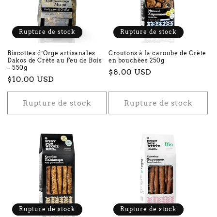
Rupture de stock
Rupture de stock
Biscottes d’Orge artisanales
Croutons à la caroube de Crète
Dakos de Crète au Feu de Bois
en bouchées 250g
– 550g
Prix
$8.00 USD
Prix
$10.00 USD
habituel
habituel
Rupture de stock
Rupture de stock
Rupture de stock
Rupture de stock