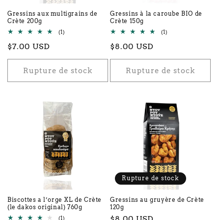
Gressins aux multigrains de
Gressins à la caroube BIO de
Crète 200g
Crète 150g
1
1
(1)
(1)
total
total
Prix
$7.00 USD
Prix
$8.00 USD
des
des
critiques
critiques
habituel
habituel
Rupture de stock
Rupture de stock
Rupture de stock
Biscottes a l’orge XL de Crète
Gressins au gruyère de Crète
(le dakos original) 760g
120g
Prix
$8.00 USD
1
(1)