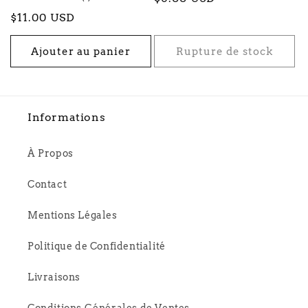
total
habituel
Prix
$11.00 USD
des
critiques
habituel
Ajouter au panier
Rupture de stock
Informations
À Propos
Contact
Mentions Légales
Politique de Confidentialité
Livraisons