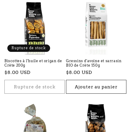
e
c
t
i
o
Rupture de stock
n
Biscottes à l'huile et origan de
Gressins d'avoine et sarrasin
Crète 200g
BIO de Crète 150g
:
Prix
$8.00 USD
Prix
$8.00 USD
habituel
habituel
Rupture de stock
Ajouter au panier