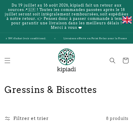
et
Du 19 juillet au 16 août 2026, kipiadi fait un retour aux
passer
sources📍🇬🇷 ! Toutes les commandes passées après le 18
au
juillet seront soit intégralement remboursées, soit expédiées
contenu
à notre retour. 👉 Pensez donc à passer commande à temps
pour garantir une livraison dans les meilleurs délais !
Merci à vous ❤️
de 59€ d'achat (voir conditions).
Livraison offerte en Point Relay pour la France et la Be
Panier
C
Gressins & Biscottes
o
l
Filtrer et trier
8 produits
l