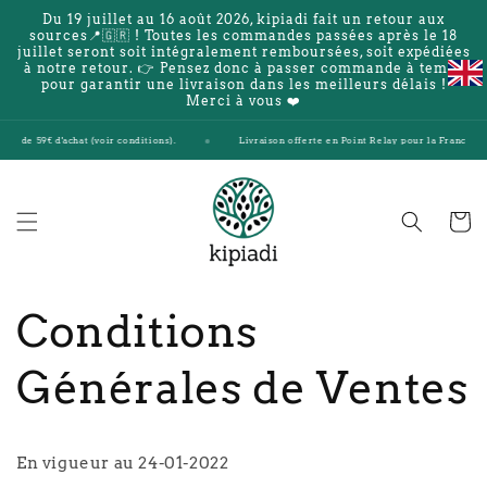
et
Du 19 juillet au 16 août 2026, kipiadi fait un retour aux
passer
sources📍🇬🇷 ! Toutes les commandes passées après le 18
au
juillet seront soit intégralement remboursées, soit expédiées
contenu
à notre retour. 👉 Pensez donc à passer commande à temps
pour garantir une livraison dans les meilleurs délais !
Merci à vous ❤️
at (voir conditions).
Livraison offerte en Point Relay pour la France et la Belgique à par
Panier
Conditions
Générales de Ventes
En vigueur au 24-01-2022