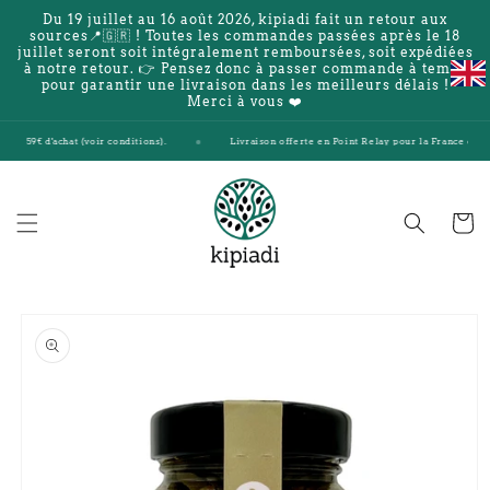
et
Du 19 juillet au 16 août 2026, kipiadi fait un retour aux
passer
sources📍🇬🇷 ! Toutes les commandes passées après le 18
au
juillet seront soit intégralement remboursées, soit expédiées
contenu
à notre retour. 👉 Pensez donc à passer commande à temps
pour garantir une livraison dans les meilleurs délais !
Merci à vous ❤️
e 59€ d'achat (voir conditions).
Livraison offerte en Point Relay pour la France et la Bel
Panier
Passer aux
informations
produits