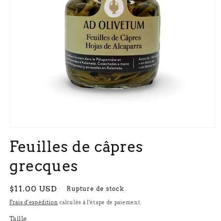
Ouvrir
le
Feuilles de câpres
média
1
dans
grecques
une
fenêtre
modale
Prix
$11.00 USD
Rupture de stock
habituel
Frais d'expédition
calculés à l'étape de paiement.
Taille