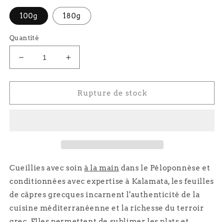
100g
180g
Quantité
Réduire
Augmenter
la
la
quantité
quantité
de
de
Rupture de stock
Feuilles
Feuilles
de
de
câpres
câpres
grecques
grecques
Cueillies avec soin
à la main
dans le Péloponnèse et
conditionnées avec expertise à Kalamata, les feuilles
de câpres grecques incarnent l'authenticité de la
cuisine méditerranéenne et la richesse du terroir
grec. Elles permettent de sublimer les plats et