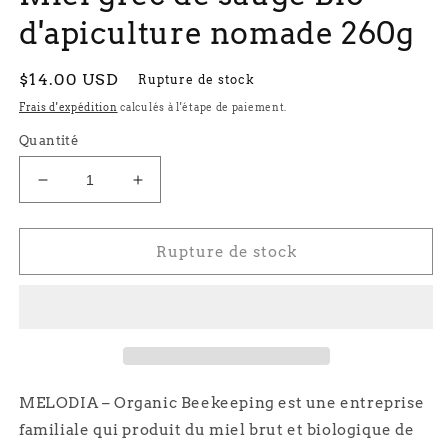
d'apiculture nomade 260g
Prix
$14.00 USD
Rupture de stock
habituel
Frais d'expédition
calculés à l'étape de paiement.
Quantité
Réduire
Augmenter
la
la
quantité
quantité
de
de
Rupture de stock
Miel
Miel
grec
grec
de
de
sauge
sauge
Bio
Bio
d&#39;apiculture
d&#39;apiculture
nomade
nomade
MELODIA – Organic Beekeeping est une entreprise
260g
260g
familiale qui produit du miel brut et biologique de