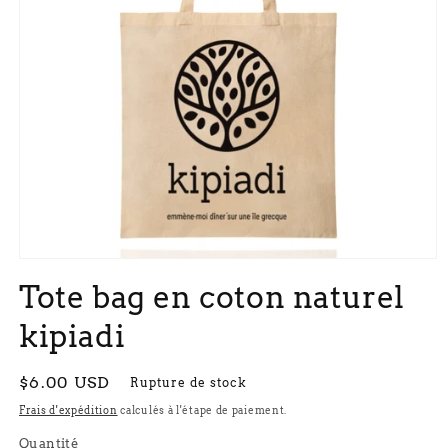
Ouvrir
le
Tote bag en coton naturel
média
1
dans
kipiadi
une
fenêtre
modale
Prix
$6.00 USD
Rupture de stock
habituel
Frais d'expédition
calculés à l'étape de paiement.
Quantité