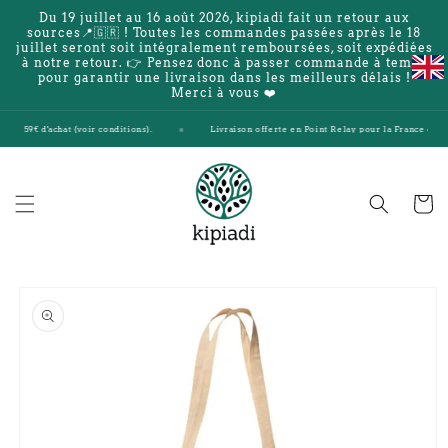
et
Du 19 juillet au 16 août 2026, kipiadi fait un retour aux
passer
sources📍🇬🇷 ! Toutes les commandes passées après le 18
au
juillet seront soit intégralement remboursées, soit expédiées
contenu
à notre retour. 👉 Pensez donc à passer commande à temps
pour garantir une livraison dans les meilleurs délais !
Merci à vous ❤️
e 59€ d'achat (voir conditions).
Livraison offerte en Point Relay pour la France et la Be
Panier
Passer aux
informations
produits