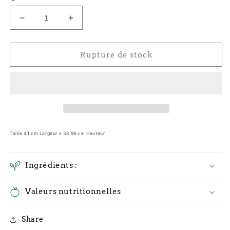
Réduire
Augmenter
la
la
quantité
quantité
de
de
Rupture de stock
Tote
Tote
bag
bag
en
en
coton
coton
naturel
naturel
kipiadi
kipiadi
Taille
41 cm Largeur x 38,99 cm Hauteur
Ingrédients :
Valeurs nutritionnelles
Share